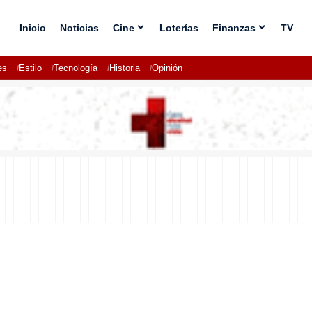
Inicio
Noticias
Cine
Loterías
Finanzas
TV
es
Estilo
Tecnología
Historia
Opinión