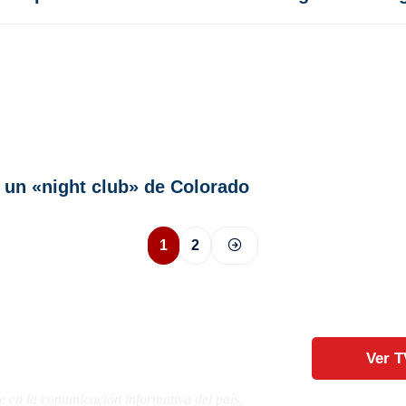
 un «night club» de Colorado
1
2
Ver T
e en la comunicación informativa del país,