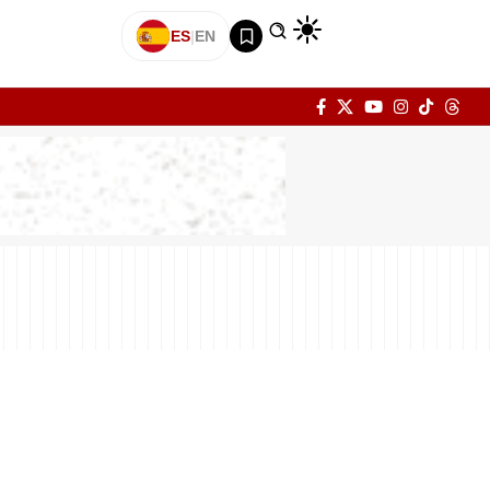
ES
|
EN