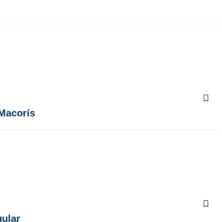
 Macorís
gular