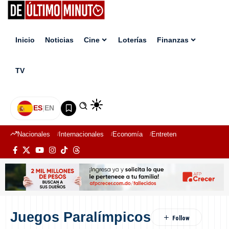
Inicio
Noticias
Cine
Loterías
Finanzas
TV
ES
|
EN
Nacionales
Internacionales
Economía
Entretenimiento
Deport
Juegos Paralímpicos