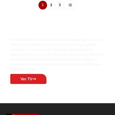
1
2
3
De Último Minuto TV
De Último Minuto Televisión se posiciona como un referente en la
comunicación informativa del país, destacándose por ofrecer
contenidos variados y de alta calidad que llegan a miles de
hogares dominicanos a través de múltiples plataformas. Este medio
combina la inmediatez de las noticias con análisis profundos y
programas especializados, adaptándose a las necesidades de una
audiencia diversa.
Ver TV