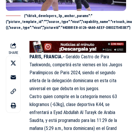
{"tiktok_developers_3p_anchor_params":"
{"picture_template_id":"","source_type":"vicut","capability_name":"retouch_ima
{},"source_type":"vicut","pictureId":"44DB81E8-A126-4A60-AEEF-D803275453B7"}
SHARE
PARIS, FRANCIA.-
Geraldo Castro de Para
Taekwondo, competirá este viernes en los Juegos
Paralímpicos de Paris 2024, siendo el segundo
atleta de la delegación dominicana en esta cita
universal en que debuta en los juegos.
Castro quien compite en la categoría menos 63
kilogramos (-63kg), clase deportiva K44, se
enfrentará a Eyad Abdullah Al Turayk de Arabia
Saudita, y está programado para las 11:29 de la
mañana (5:29 a.m., hora dominicana) en el Grand