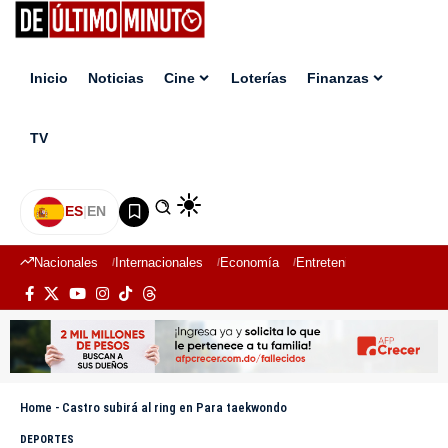
Inicio
Noticias
Cine
Loterías
Finanzas
TV
ES
|
EN
Nacionales
Internacionales
Economía
Entretenimiento
Deport
Home
-
Castro subirá al ring en Para taekwondo
DEPORTES