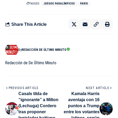
TAGGED:
JUEGOS PARALÍMPICOS
PARIS
Share This Article
By
REDACCIÓN DE ÚLTIMO MINUTO
Redacción de De Último Minuto
PREVIOUS ARTICLE
NEXT ARTICLE
Casals tilda de
Kamala Harris
“ignorante” a Milton
aventaja con 16
(Lechuga) Cordero
puntos a Trump
tras proponer
entre los votantes
legislador haitiano
latinos, según