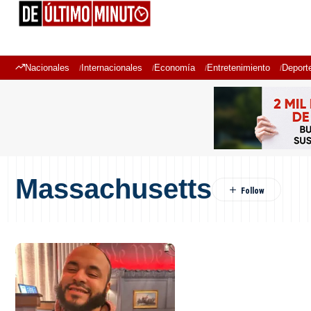
Nacionales
Internacionales
Economía
Entretenimiento
Deport
Massachusetts