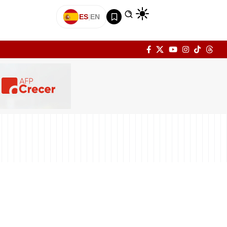
ES
|
EN