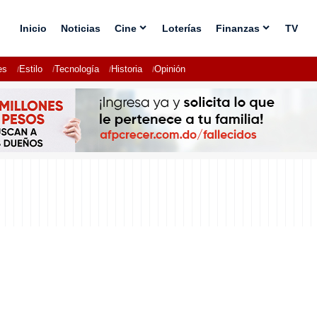
Inicio
Noticias
Cine
Loterías
Finanzas
TV
es
Estilo
Tecnología
Historia
Opinión