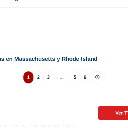
as en Massachusetts y Rhode Island
1
2
3
…
5
6
Ver T
e en la comunicación informativa del país,