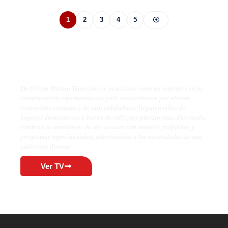
1
2
3
4
5
De Último Minuto TV
De Último Minuto Televisión se posiciona como un referente en la
comunicación informativa del país, destacándose por ofrecer
contenidos variados y de alta calidad que llegan a miles de
hogares dominicanos a través de múltiples plataformas. Este medio
combina la inmediatez de las noticias con análisis profundos y
programas especializados, adaptándose a las necesidades de una
audiencia diversa.
Ver TV