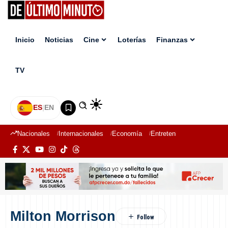
Inicio
Noticias
Cine
Loterías
Finanzas
TV
ES
|
EN
Nacionales
Internacionales
Economía
Entretenimiento
Deport
Milton Morrison