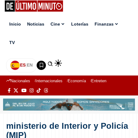
Inicio
Noticias
Cine
Loterías
Finanzas
TV
ES
|
EN
Nacionales
Internacionales
Economía
Entretenimiento
Deport
ministerio de Interior y Policía
(MIP)