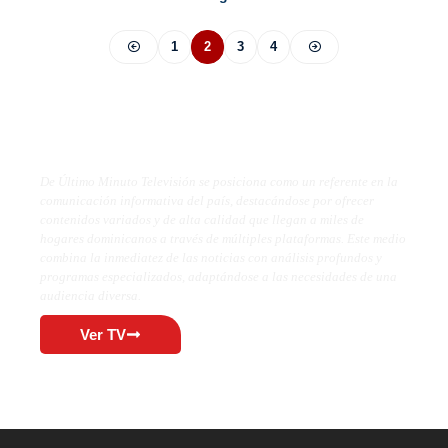
1
2
3
4
De Último Minuto TV
De Último Minuto Televisión se posiciona como un referente en la
comunicación informativa del país, destacándose por ofrecer
contenidos variados y de alta calidad que llegan a miles de
hogares dominicanos a través de múltiples plataformas. Este medio
combina la inmediatez de las noticias con análisis profundos y
programas especializados, adaptándose a las necesidades de una
audiencia diversa.
Ver TV