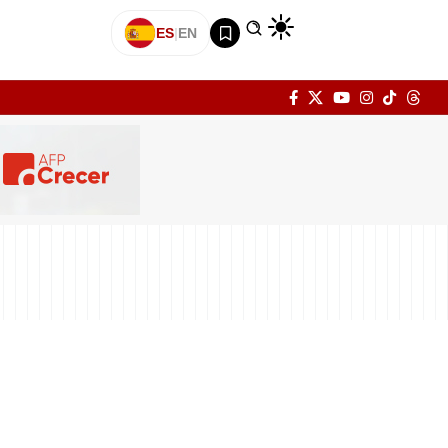
ES
|
EN