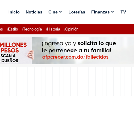
Inicio
Noticias
Cine
Loterías
Finanzas
TV
es
Estilo
Tecnología
Historia
Opinión