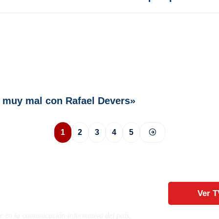
 muy mal con Rafael Devers»
1
2
3
4
5
Ver T
e en la comunicación informativa del país,