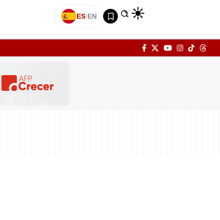
ES
|
EN