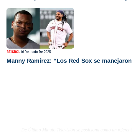
BÉISBOL
16 De Junio De 2025
Manny Ramírez: “Los Red Sox se manejaron
De Último Minuto TV
De Último Minuto Televisión se posiciona como un referent