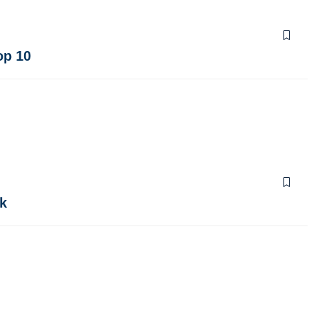
op 10
rk