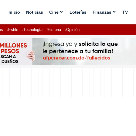
Inicio
Noticias
Cine
Loterías
Finanzas
TV
es
Estilo
Tecnología
Historia
Opinión