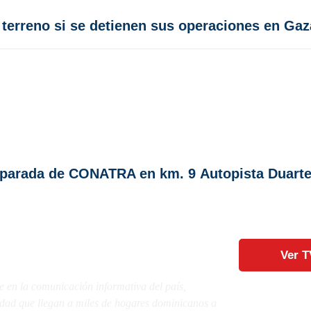
terreno si se detienen sus operaciones en Gaz
a parada de CONATRA en km. 9 Autopista Duart
Ver T
e en la comunicación informativa del país,
lidad que llegan a miles de hogares dominicanos a