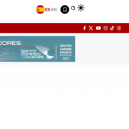
ES
|
EN