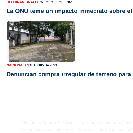
INTERNACIONALES
25 De Octubre De 2023
La ONU teme un impacto inmediato sobre el 
NACIONALES
3 De Julio De 2023
Denuncian compra irregular de terreno par
De Último Minuto TV
De Último Minuto Televisión se posiciona como un referent
destacándose por ofrecer contenidos variados y de alta ca