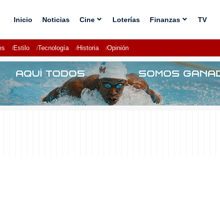
Inicio
Noticias
Cine
Loterías
Finanzas
TV
es
Estilo
Tecnología
Historia
Opinión