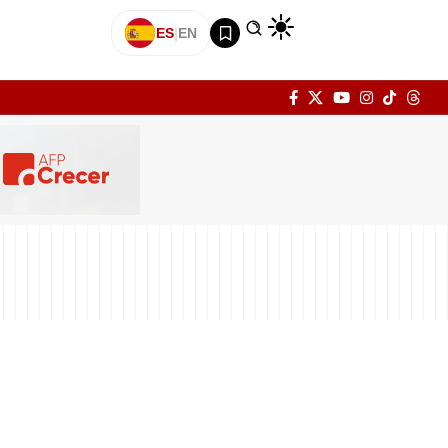
ES
|
EN