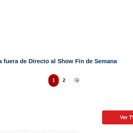
 fuera de Directo al Show Fin de Semana
1
2
Ver T
e en la comunicación informativa del país,