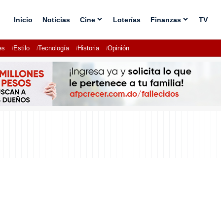
Inicio
Noticias
Cine
Loterías
Finanzas
TV
es
Estilo
Tecnología
Historia
Opinión