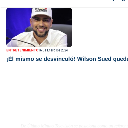
ENTRETENIMIENTO
16 De Enero De 2024
¡Él mismo se desvinculó! Wilson Sued queda
De Último Minuto TV
De Último Minuto Televisión se posiciona como un referent