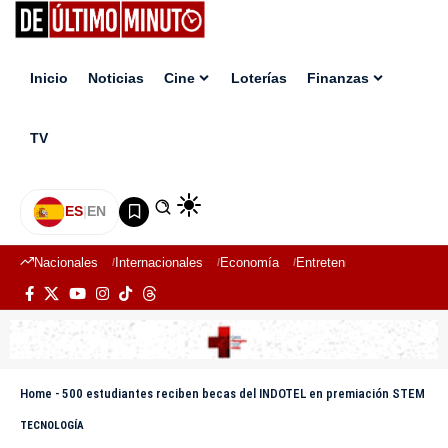
Inicio
Noticias
Cine
Loterías
Finanzas
TV
ES
|
EN
Nacionales
Internacionales
Economía
Entretenimiento
Deport
Home
-
500 estudiantes reciben becas del INDOTEL en premiación STEM
TECNOLOGÍA