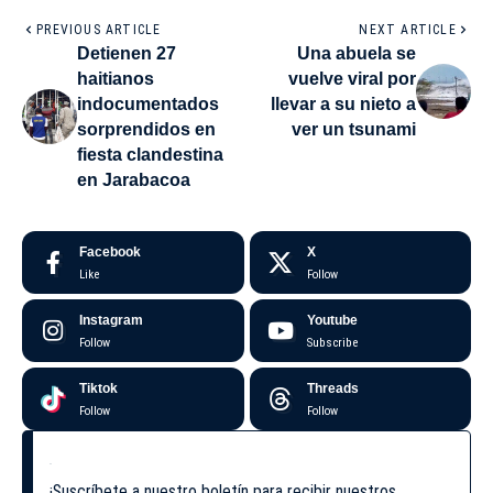
PREVIOUS ARTICLE
NEXT ARTICLE
Detienen 27
Una abuela se
haitianos
vuelve viral por
indocumentados
llevar a su nieto a
sorprendidos en
ver un tsunami
fiesta clandestina
en Jarabacoa
Facebook
X
Like
Follow
Instagram
Youtube
Follow
Subscribe
Tiktok
Threads
Follow
Follow
¡Suscríbete a nuestro boletín para recibir nuestros