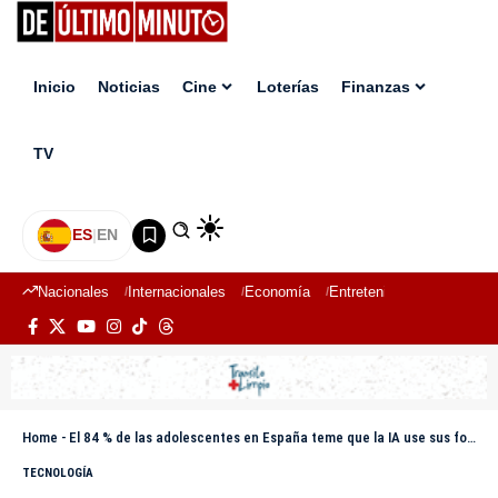
Inicio
Noticias
Cine
Loterías
Finanzas
TV
ES
|
EN
Nacionales
Internacionales
Economía
Entretenimiento
Deport
Home
-
El 84 % de las adolescentes en España teme que la IA use sus fotos para crear contenido sexual falso
TECNOLOGÍA