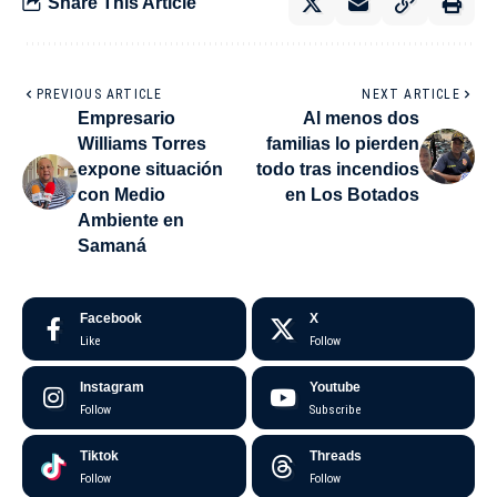
Share This Article
PREVIOUS ARTICLE
NEXT ARTICLE
Empresario
Al menos dos
Williams Torres
familias lo pierden
expone situación
todo tras incendios
con Medio
en Los Botados
Ambiente en
Samaná
Facebook
X
Like
Follow
Instagram
Youtube
Follow
Subscribe
Tiktok
Threads
Follow
Follow