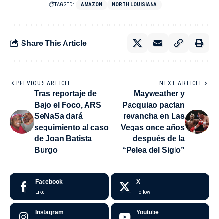
TAGGED:
AMAZON
NORTH LOUISIANA
Share This Article
PREVIOUS ARTICLE
NEXT ARTICLE
Tras reportaje de
Mayweather y
Bajo el Foco, ARS
Pacquiao pactan
SeNaSa dará
revancha en Las
seguimiento al caso
Vegas once años
de Joan Batista
después de la
Burgo
“Pelea del Siglo”
Facebook
X
Like
Follow
Instagram
Youtube