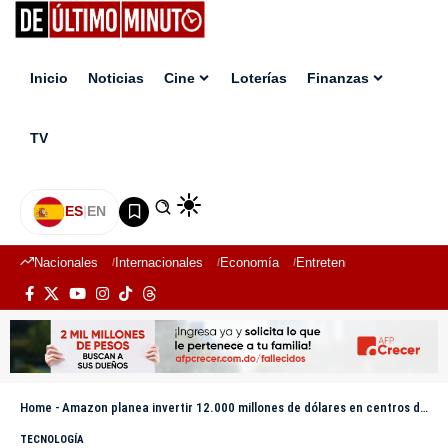
Inicio
Noticias
Cine
Loterías
Finanzas
TV
ES
|
EN
Nacionales
Internacionales
Economía
Entretenimiento
Deport
Home
-
Amazon planea invertir 12.000 millones de dólares en centros de datos en Luisiana (EE.UU.)
TECNOLOGÍA