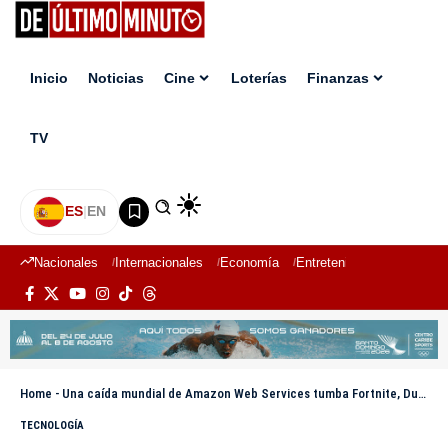
Inicio
Noticias
Cine
Loterías
Finanzas
TV
ES
|
EN
Nacionales
Internacionales
Economía
Entretenimiento
Deport
Home
-
Una caída mundial de Amazon Web Services tumba Fortnite, Duolingo, Prime y múltiples servicios en España
TECNOLOGÍA