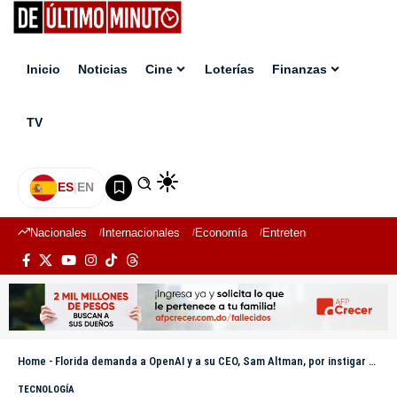
Inicio
Noticias
Cine
Loterías
Finanzas
TV
ES
|
EN
Nacionales
Internacionales
Economía
Entretenimiento
Deport
Home
-
Florida demanda a OpenAI y a su CEO, Sam Altman, por instigar a un tiroteo masivo y crear adicción en menores
TECNOLOGÍA