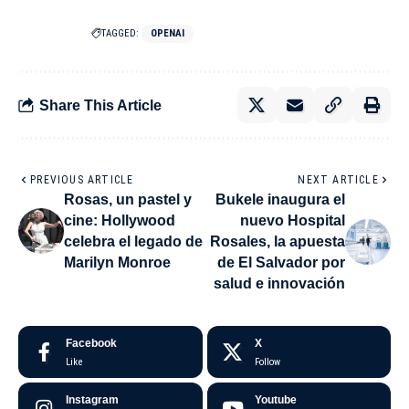
TAGGED:
OPENAI
Share This Article
PREVIOUS ARTICLE
NEXT ARTICLE
Rosas, un pastel y
Bukele inaugura el
cine: Hollywood
nuevo Hospital
celebra el legado de
Rosales, la apuesta
Marilyn Monroe
de El Salvador por
salud e innovación
Facebook
X
Like
Follow
Instagram
Youtube