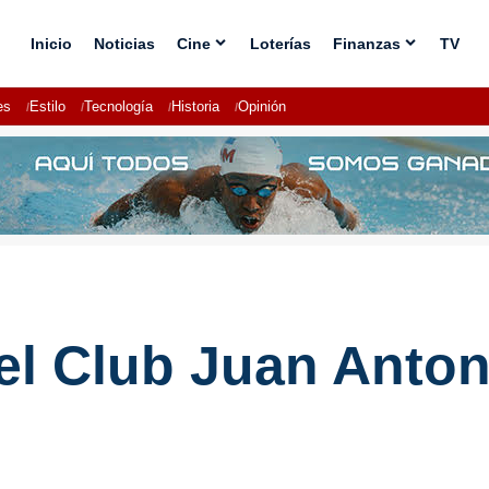
Inicio
Noticias
Cine
Loterías
Finanzas
TV
es
Estilo
Tecnología
Historia
Opinión
el Club Juan Anton