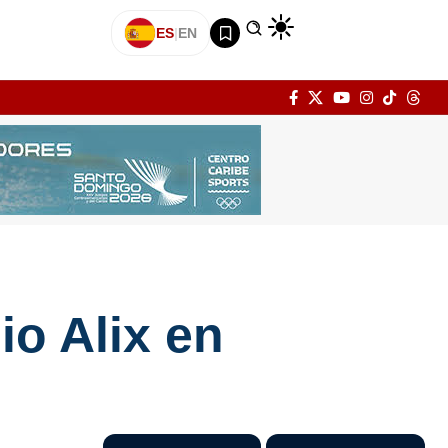
ES
|
EN
io Alix en