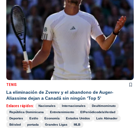
TENIS
La eliminación de Zverev y el abandono de Auger-
Aliassime dejan a Canadá sin ningún ‘Top 5’
Enlaces rápidos:
Nacionales
Internacionales
Deultimominuto
República Dominicana
Entretenimiento
ElPeriódicodelaVerdad
Deportes
Estilo
Economía
Estados Unidos
Luis Abinader
Béisbol
portada
Grandes Ligas
MLB