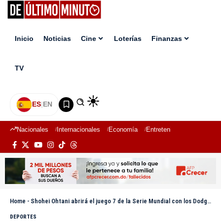
Inicio
Noticias
Cine
Loterías
Finanzas
TV
ES
|
EN
Nacionales
Internacionales
Economía
Entretenimiento
Deport
Home
-
Shohei Ohtani abrirá el juego 7 de la Serie Mundial con los Dodgers
DEPORTES