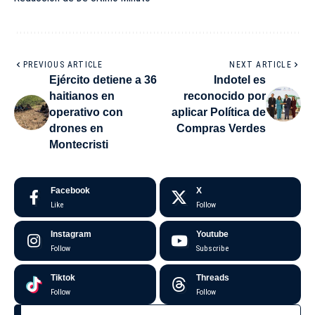
PREVIOUS ARTICLE
NEXT ARTICLE
Ejército detiene a 36
Indotel es
haitianos en
reconocido por
operativo con
aplicar Política de
drones en
Compras Verdes
Montecristi
Facebook
X
Like
Follow
Instagram
Youtube
Follow
Subscribe
Tiktok
Threads
Follow
Follow