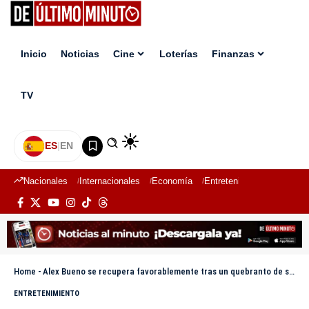
Inicio
Noticias
Cine
Loterías
Finanzas
TV
ES
|
EN
Nacionales
Internacionales
Economía
Entretenimiento
Deport
Home
-
Alex Bueno se recupera favorablemente tras un quebranto de salud
ENTRETENIMIENTO