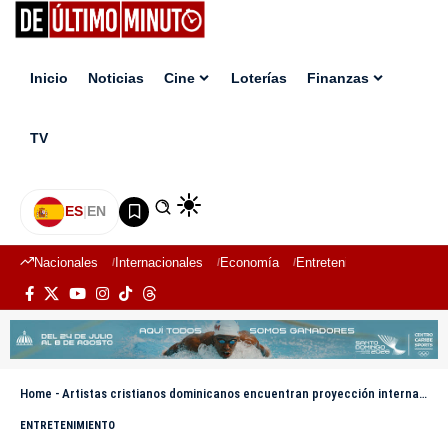
Inicio
Noticias
Cine
Loterías
Finanzas
TV
ES
|
EN
Nacionales
Internacionales
Economía
Entretenimiento
Deport
Home
-
Artistas cristianos dominicanos encuentran proyección internacional con ONErpm Gospel Latino
ENTRETENIMIENTO