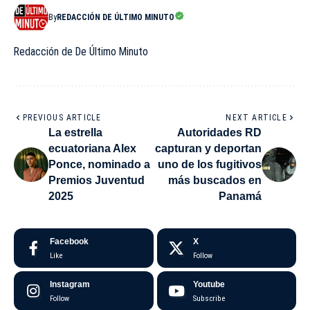
By
REDACCIÓN DE ÚLTIMO MINUTO
Redacción de De Último Minuto
PREVIOUS ARTICLE
NEXT ARTICLE
La estrella
Autoridades RD
ecuatoriana Alex
capturan y deportan
Ponce, nominado a
uno de los fugitivos
Premios Juventud
más buscados en
2025
Panamá
Facebook
X
Like
Follow
Instagram
Youtube
Follow
Subscribe