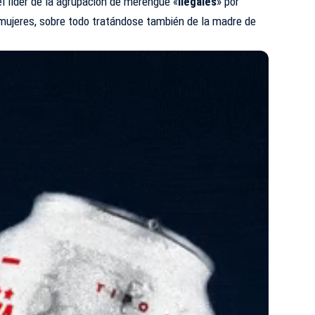
el líder de la agrupación de merengue «
Ilegales
» por
mujeres, sobre todo tratándose también de la madre de
.