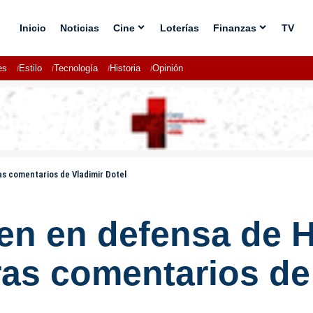
Inicio
Noticias
Cine
Loterías
Finanzas
TV
es
Estilo
Tecnología
Historia
Opinión
ras comentarios de Vladimir Dotel
len en defensa de H
as comentarios de 