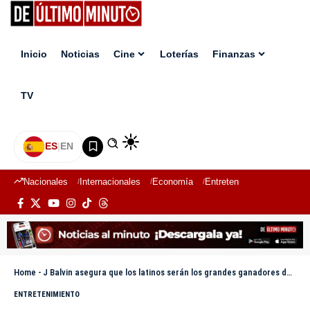
Inicio
Noticias
Cine
Loterías
Finanzas
TV
ES
|
EN
Nacionales
Internacionales
Economía
Entretenimiento
Deport
Home
-
J Balvin asegura que los latinos serán los grandes ganadores del Super Bowl 60
ENTRETENIMIENTO