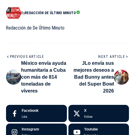
By
REDACCIÓN DE ÚLTIMO MINUTO
Redacción de De Último Minuto
PREVIOUS ARTICLE
NEXT ARTICLE
México envía ayuda
JLo envía sus
humanitaria a Cuba
mejores deseos a
con más de 814
Bad Bunny antes
toneladas de
del Super Bowl
víveres
2026
Facebook
X
Like
Follow
Instagram
Youtube