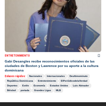
ENTRETENIMIENTO
Gabi Desangles recibe reconocimientos oficiales de las
ciudades de Boston y Lawrence por su aporte a la cultura
dominicana
Enlaces rápidos:
Nacionales
Internacionales
Deultimominuto
República Dominicana
Entretenimiento
ElPeriódicodelaVerdad
Deportes
Estilo
Economía
Estados Unidos
Luis Abinader
Béisbol
portada
Grandes Ligas
MLB