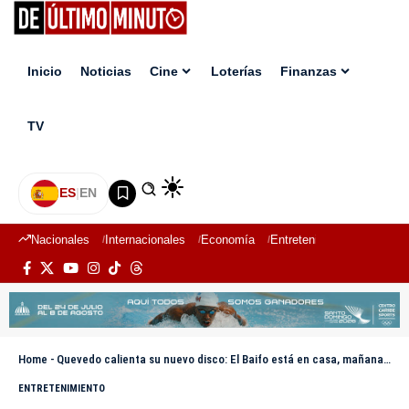
Inicio
Noticias
Cine
Loterías
Finanzas
TV
ES
|
EN
Nacionales
Internacionales
Economía
Entretenimiento
Deport
Home
-
Quevedo calienta su nuevo disco: El Baifo está en casa, mañana algo va a pasar en la isla
ENTRETENIMIENTO