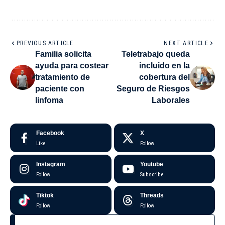
PREVIOUS ARTICLE
NEXT ARTICLE
Familia solicita
Teletrabajo queda
ayuda para costear
incluido en la
tratamiento de
cobertura del
paciente con
Seguro de Riesgos
linfoma
Laborales
Facebook
X
Like
Follow
Instagram
Youtube
Follow
Subscribe
Tiktok
Threads
Follow
Follow