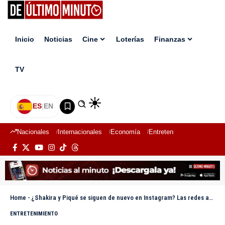
Inicio
Noticias
Cine
Loterías
Finanzas
TV
ES
|
EN
Nacionales
Internacionales
Economía
Entretenimiento
Deport
Home
-
¿Shakira y Piqué se siguen de nuevo en Instagram? Las redes avivan especulaciones sobre su relación
ENTRETENIMIENTO