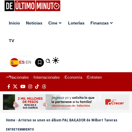
Inicio
Noticias
Cine
Loterías
Finanzas
TV
ES
|
EN
Nacionales
Internacionales
Economía
Entretenimiento
Deport
Home
-
Artistas se unen en álbum PAL BAILADOR de Wilbert Taveras
ENTRETENIMIENTO