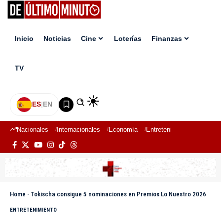
Inicio
Noticias
Cine
Loterías
Finanzas
TV
ES
|
EN
Nacionales
Internacionales
Economía
Entretenimiento
Deport
Home
-
Tokischa consigue 5 nominaciones en Premios Lo Nuestro 2026
ENTRETENIMIENTO