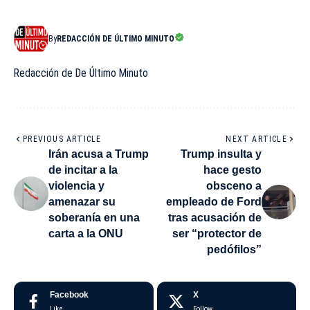
By
REDACCIÓN DE ÚLTIMO MINUTO
Redacción de De Último Minuto
PREVIOUS ARTICLE
NEXT ARTICLE
Irán acusa a Trump
Trump insulta y
de incitar a la
hace gesto
violencia y
obsceno a
amenazar su
empleado de Ford
soberanía en una
tras acusación de
carta a la ONU
ser “protector de
pedófilos”
Facebook
X
Like
Follow