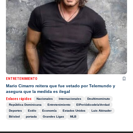
ENTRETENIMIENTO
Mario Cimarro reitera que fue vetado por Telemundo y
asegura que la medida es ilegal
Enlaces rápidos:
Nacionales
Internacionales
Deultimominuto
República Dominicana
Entretenimiento
ElPeriódicodelaVerdad
Deportes
Estilo
Economía
Estados Unidos
Luis Abinader
Béisbol
portada
Grandes Ligas
MLB