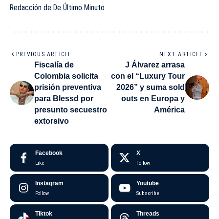
Redacción de De Último Minuto
PREVIOUS ARTICLE
NEXT ARTICLE
Fiscalía de
J Álvarez arrasa
Colombia solicita
con el “Luxury Tour
prisión preventiva
2026” y suma sold
para Blessd por
outs en Europa y
presunto secuestro
América
extorsivo
Facebook
X
Like
Follow
Instagram
Youtube
Follow
Subscribe
Tiktok
Threads