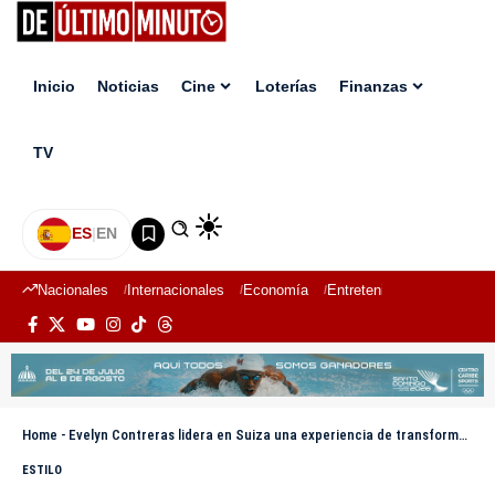
Inicio
Noticias
Cine
Loterías
Finanzas
TV
ES
|
EN
Nacionales
Internacionales
Economía
Entretenimiento
Deport
Home
-
Evelyn Contreras lidera en Suiza una experiencia de transformación femenina
ESTILO