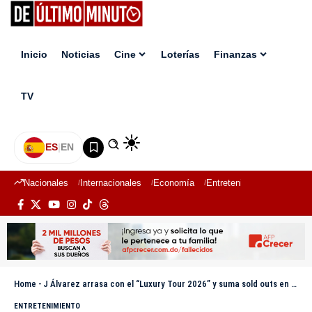
Inicio
Noticias
Cine
Loterías
Finanzas
TV
ES
|
EN
Nacionales
Internacionales
Economía
Entretenimiento
Deport
Home
-
J Álvarez arrasa con el “Luxury Tour 2026” y suma sold outs en Europa y América
ENTRETENIMIENTO