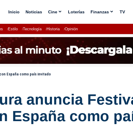
Inicio
Noticias
Cine
Loterías
Finanzas
TV
es
Estilo
Tecnología
Historia
Opinión
 con España como país invitado
tura anuncia Festiv
on España como paí