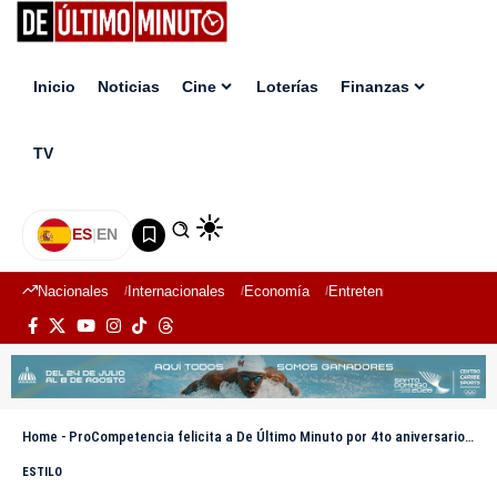
Inicio
Noticias
Cine
Loterías
Finanzas
TV
ES
|
EN
Nacionales
Internacionales
Economía
Entretenimiento
Deport
Home
-
ProCompetencia felicita a De Último Minuto por 4to aniversario y destaca su accesibilidad informativa
ESTILO