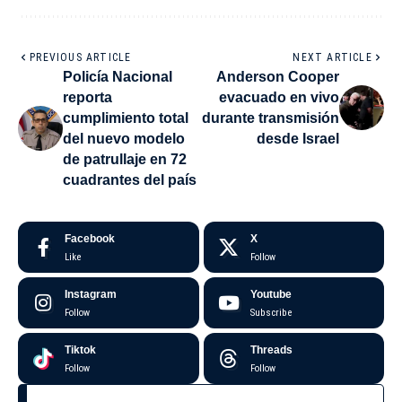
PREVIOUS ARTICLE
NEXT ARTICLE
Policía Nacional
Anderson Cooper
reporta
evacuado en vivo
cumplimiento total
durante transmisión
del nuevo modelo
desde Israel
de patrullaje en 72
cuadrantes del país
Facebook
X
Like
Follow
Instagram
Youtube
Follow
Subscribe
Tiktok
Threads
Follow
Follow