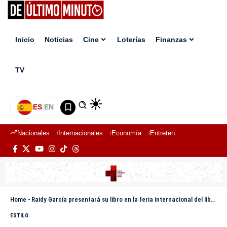
Inicio
Noticias
Cine
Loterías
Finanzas
TV
ES
|
EN
Nacionales
Internacionales
Economía
Entretenimiento
Deport
Home
-
Raidy García presentará su libro en la feria internacional del libro México 2025 y República Dominicana
ESTILO