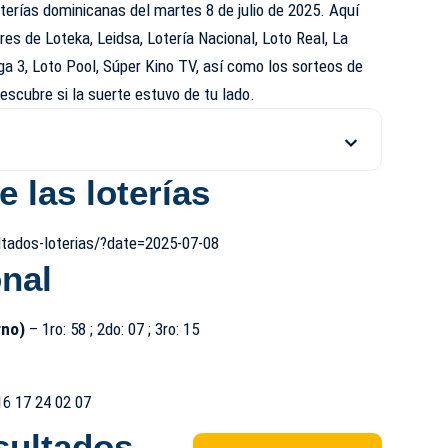
tería
s dominicanas del martes 8 de julio de 2025. Aquí
res de Loteka,
Leidsa
, Lotería Nacional, Loto Real, La
ega 3, Loto Pool, Súper Kino TV, así como los sorteos de
descubre si la suerte estuvo de tu lado.
 las loterías
ltados-loterias/?date=2025-07-08
onal
rno)
– 1ro: 58 ; 2do: 07 ; 3ro: 15
 16 17 24 02 07
sultados