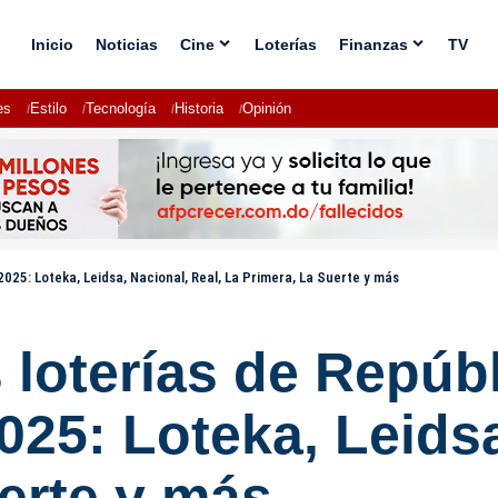
Inicio
Noticias
Cine
Loterías
Finanzas
TV
es
Estilo
Tecnología
Historia
Opinión
2025: Loteka, Leidsa, Nacional, Real, La Primera, La Suerte y más
 loterías de Repú
2025: Loteka, Leids
erte y más