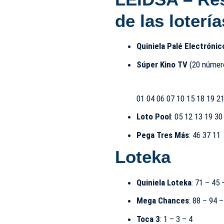
de las lotería
Quiniela Palé Electrónic
Súper Kino TV
(20 número
01 04 06 07 10 15 18 19 21
Loto Pool
: 05 12 13 19 30
Pega Tres Más
: 46 37 11
Loteka
Quiniela Loteka
: 71 – 45 
Mega Chances
: 88 – 94 
Toca 3
: 1 – 3 – 4