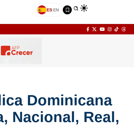
ES
|
EN
blica Dominicana
a, Nacional, Real,