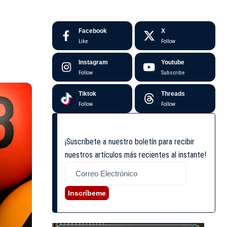
Facebook
X
Like
Follow
Instagram
Youtube
Follow
Subscribe
Tiktok
Threads
Follow
Follow
¡Suscríbete a nuestro boletín para recibir
nuestros artículos más recientes al instante!
Inscríbeme