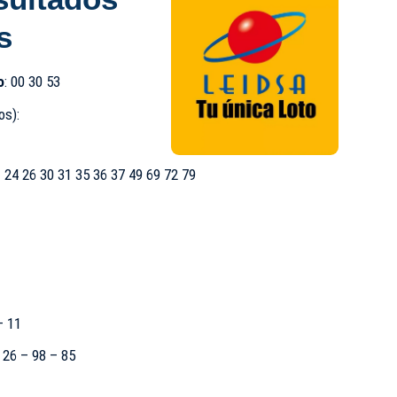
s
o
: 00 30 53
s):
 24 26 30 31 35 36 37 49 69 72 79
– 11
– 26 – 98 – 85