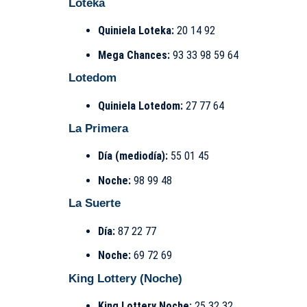
Loteka
Quiniela Loteka:
20 14 92
Mega Chances:
93 33 98 59 64
Lotedom
Quiniela Lotedom:
27 77 64
La Primera
Día (mediodía):
55 01 45
Noche:
98 99 48
La Suerte
Día:
87 22 77
Noche:
69 72 69
King Lottery (Noche)
King Lottery Noche:
25 32 32