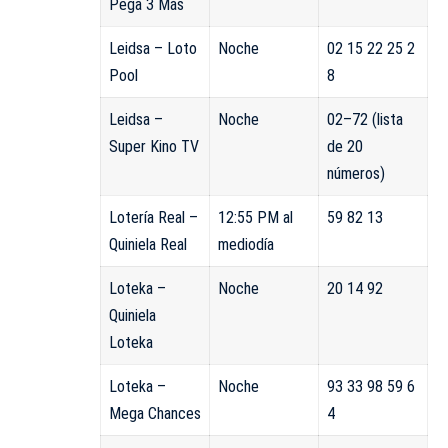
Pega 3 Más
Leidsa – Loto
Noche
02 15 22 25 2
Pool
8
Leidsa –
Noche
02–72 (lista
Super Kino TV
de 20
números)
Lotería Real –
12:55 PM al
59 82 13
Quiniela Real
mediodía
Loteka –
Noche
20 14 92
Quiniela
Loteka
Loteka –
Noche
93 33 98 59 6
Mega Chances
4