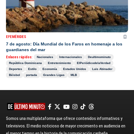
EFEMÉRIDES
7 de agosto: Día Mundial de los Faros en homenaje a los
guardianes del mar
Enlaces rápidos:
Nacionales
Internacionales
Deultimominuto
República Dominicana
Entretenimiento
ElPeriódicodelaVerdad
Deportes
Estilo
Economía
Estados Unidos
Luis Abinader
Béisbol
portada
Grandes Ligas
MLB
Somos una multiplataforma que ofrece contenidos informativos y
televisivos. El medio noticioso de mayor crecimiento en audiencia en
el menor tiempo en la historia de la comunicación caribeña.