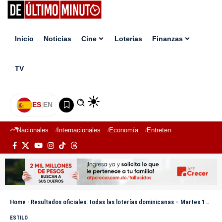
Inicio
Noticias
Cine
Loterías
Finanzas
TV
ES
|
EN
Nacionales
Internacionales
Economía
Entretenimiento
Deport
Home
-
Resultados oficiales: todas las loterías dominicanas – Martes 12 de agosto de 2025
ESTILO