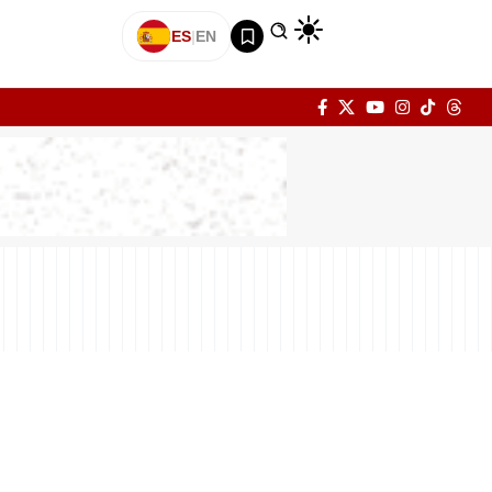
ES
|
EN