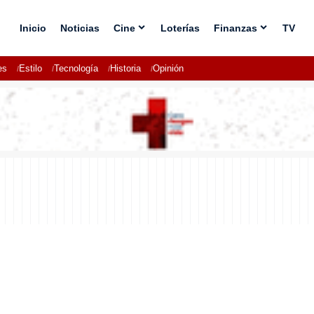
Inicio
Noticias
Cine
Loterías
Finanzas
TV
es
Estilo
Tecnología
Historia
Opinión