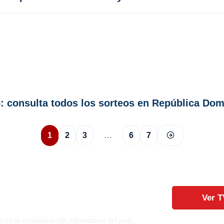
25: consulta todos los sorteos en República Dom
1
2
3
…
6
7
Ver T
e en la comunicación informativa del país,