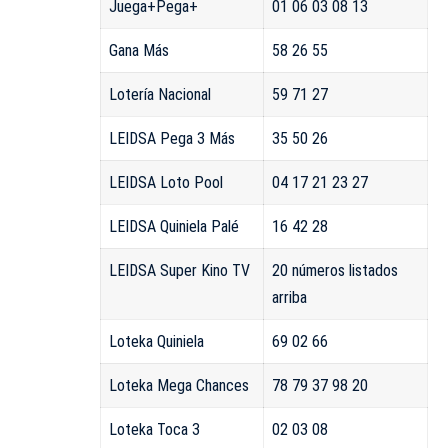
Juega+Pega+
01 06 03 08 13
Gana Más
58 26 55
Lotería Nacional
59 71 27
LEIDSA Pega 3 Más
35 50 26
LEIDSA Loto Pool
04 17 21 23 27
LEIDSA Quiniela Palé
16 42 28
LEIDSA Super Kino TV
20 números listados
arriba
Loteka Quiniela
69 02 66
Loteka Mega Chances
78 79 37 98 20
Loteka Toca 3
02 03 08