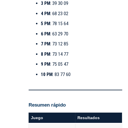
3 PM
: 39 30 09
4 PM
: 68 23 02
5 PM
: 78 15 64
6 PM
: 63 29 70
7 PM
: 73 12 85
8 PM
: 73 14 77
9 PM
: 75 05 47
10 PM
: 83 77 60
Resumen rápido
Juego
Resultados