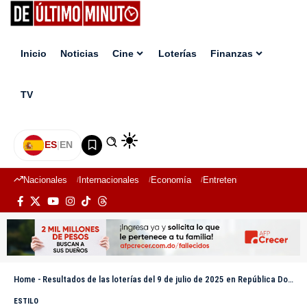
Inicio
Noticias
Cine
Loterías
Finanzas
TV
ES
|
EN
Nacionales
Internacionales
Economía
Entretenimiento
Deport
Home
-
Resultados de las loterías del 9 de julio de 2025 en República Dominicana: Leidsa, Nacional, Loteka, Real, La Primera, La Suerte y más
ESTILO