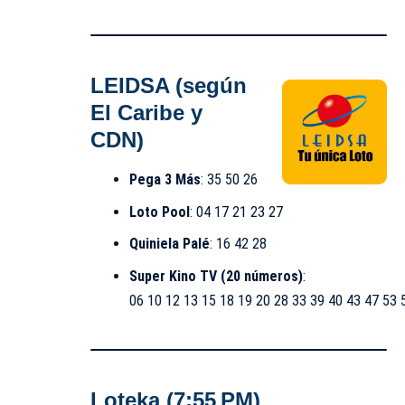
LEIDSA (según
El Caribe y
CDN)
Pega 3 Más
: 35 50 26
Loto Pool
: 04 17 21 23 27
Quiniela Palé
: 16 42 28
Super Kino TV (20 números)
:
06 10 12 13 15 18 19 20 28 33 39 40 43 47 53 
Loteka (7:55 PM)