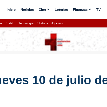
Inicio
Noticias
Cine
Loterías
Finanzas
TV
es
Estilo
Tecnología
Historia
Opinión
ueves 10 de julio d