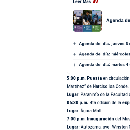
Leer Más
Agenda del
Agenda del día: jueves 6
Agenda del día: miércole
Agenda del día: martes 4
5:00 p.m. Puesta
en circulación
Martínez”
de Narciso Isa Conde.
Lugar
: Paraninfo de la Facultad 
06:30 p.m.
4ta edición de la
exp
Lugar
: Ágora Mall.
7:00 p.m. Inauguración
del Mus
Lugar:
Autozama
, ave. Winston 