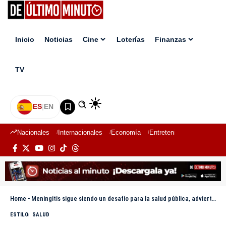
Inicio
Noticias
Cine
Loterías
Finanzas
TV
ES
|
EN
Nacionales
Internacionales
Economía
Entretenimiento
Deport
Home
-
Meningitis sigue siendo un desafío para la salud pública, advierten especialistas
ESTILO
SALUD