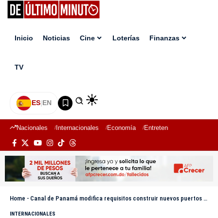
Inicio
Noticias
Cine
Loterías
Finanzas
TV
ES
|
EN
Nacionales
Internacionales
Economía
Entretenimiento
Deport
Home
-
Canal de Panamá modifica requisitos construir nuevos puertos y corredor energético
INTERNACIONALES