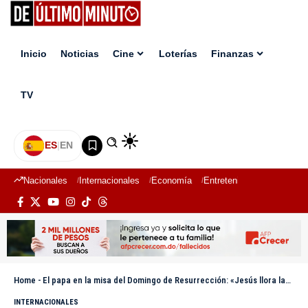
Inicio
Noticias
Cine
Loterías
Finanzas
TV
ES
|
EN
Nacionales
Internacionales
Economía
Entretenimiento
Deport
Home
-
El papa en la misa del Domingo de Resurrección: «Jesús llora las lágrimas de quien sufre»
INTERNACIONALES