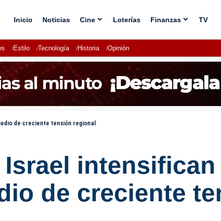
Inicio
Noticias
Cine
Loterías
Finanzas
TV
es
Estilo
Tecnología
Historia
Opinión
medio de creciente tensión regional
srael intensifican 
dio de creciente te