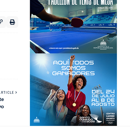
ARTICLE
te
vo