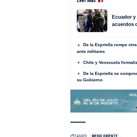
Leer Más
Ecuador y 
acuerdos d
De la Espriella rompe otr
ante militares
Chile y Venezuela formali
De la Espriella se compro
su Gobierno
TAGGED:
MEDIO ORIENTE