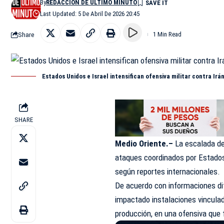
By
REDACCIÓN DE ÚLTIMO MINUTO
Last Updated: 5 De Abril De 2026 20:45
Share
1 Min Read
Estados Unidos e Israel intensifican ofensiva militar contra Irá
SHARE
Medio Oriente.–
La escalada de
ataques coordinados por
Estados
según reportes internacionales.
De acuerdo con informaciones dif
impactado instalaciones vincula
producción, en una ofensiva que 