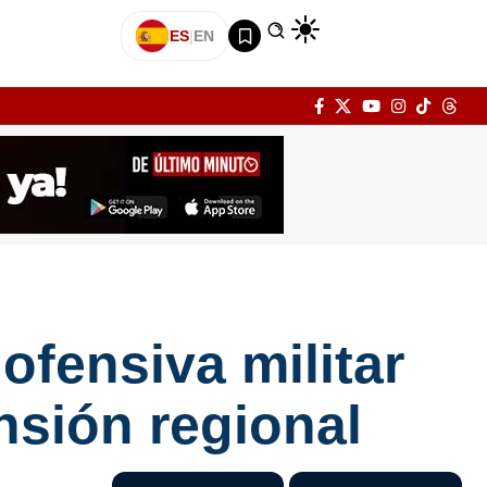
ES
|
EN
ofensiva militar
nsión regional