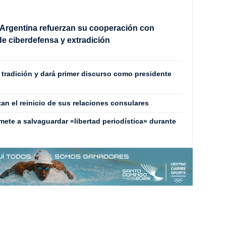
Argentina refuerzan su cooperación con
e ciberdefensa y extradición
a tradición y dará primer discurso como presidente
zan el reinicio de sus relaciones consulares
mete a salvaguardar «libertad periodística» durante