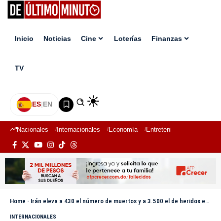
Inicio
Noticias
Cine
Loterías
Finanzas
TV
ES
|
EN
Nacionales
Internacionales
Economía
Entretenimiento
Deport
Home
-
Irán eleva a 430 el número de muertos y a 3.500 el de heridos en los ataques con Israel
INTERNACIONALES