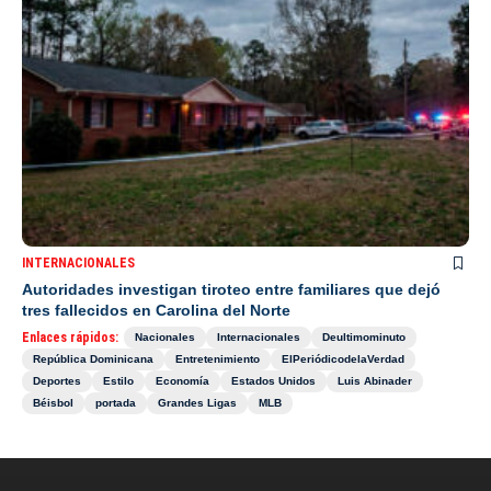
INTERNACIONALES
Autoridades investigan tiroteo entre familiares que dejó
tres fallecidos en Carolina del Norte
Enlaces rápidos:
Nacionales
Internacionales
Deultimominuto
República Dominicana
Entretenimiento
ElPeriódicodelaVerdad
Deportes
Estilo
Economía
Estados Unidos
Luis Abinader
Béisbol
portada
Grandes Ligas
MLB