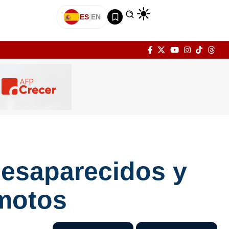
ES
|
EN
desaparecidos y
emotos