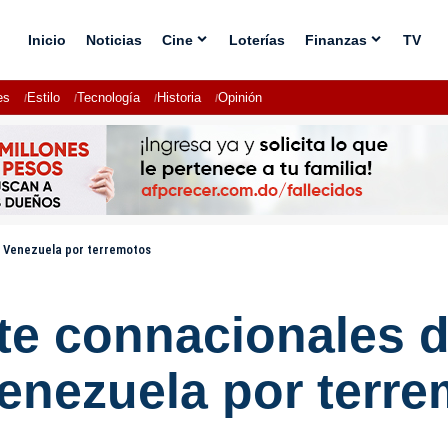
Inicio
Noticias
Cine
Loterías
Finanzas
TV
es
Estilo
Tecnología
Historia
Opinión
n Venezuela por terremotos
ete connacionales 
Venezuela por terr