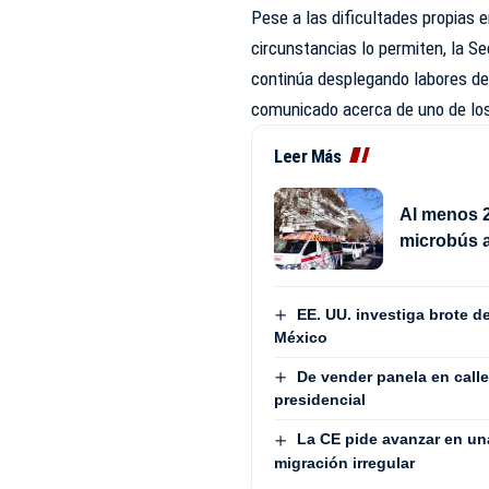
Pese a las dificultades propias 
circunstancias lo permiten, la S
continúa desplegando labores de 
comunicado acerca de uno de lo
Leer Más
Al menos 2
microbús 
EE. UU. investiga brote 
México
De vender panela en calle
presidencial
La CE pide avanzar en un
migración irregular