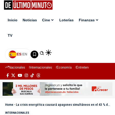
Inicio
Noticias
Cine
Loterías
Finanzas
TV
ES
|
EN
Nacionales
Internacionales
Economía
Entretenimiento
Deport
Home
-
La crisis energética causará apagones simultáneos en el 43 % de Cuba este viernes
INTERNACIONALES