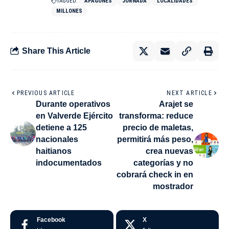
TAGGED:
APAGONES
JORNADA
LOCALIDADES
MILLONES
Share This Article
PREVIOUS ARTICLE
NEXT ARTICLE
Durante operativos
Arajet se
en Valverde Ejército
transforma: reduce
detiene a 125
precio de maletas,
nacionales
permitirá más peso,
haitianos
crea nuevas
indocumentados
categorías y no
cobrará check in en
mostrador
Facebook
X