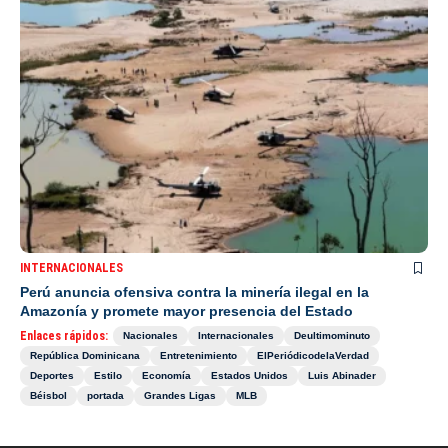
INTERNACIONALES
Perú anuncia ofensiva contra la minería ilegal en la
Amazonía y promete mayor presencia del Estado
Enlaces rápidos:
Nacionales
Internacionales
Deultimominuto
República Dominicana
Entretenimiento
ElPeriódicodelaVerdad
Deportes
Estilo
Economía
Estados Unidos
Luis Abinader
Béisbol
portada
Grandes Ligas
MLB