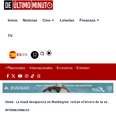
Inicio
Noticias
Cine
Loterías
Finanzas
TV
ES
|
EN
Nacionales
Internacionales
Economía
Entretenimiento
Deport
Home
-
La Usaid desaparece en Washington: retiran el letrero de su sede central
INTERNACIONALES