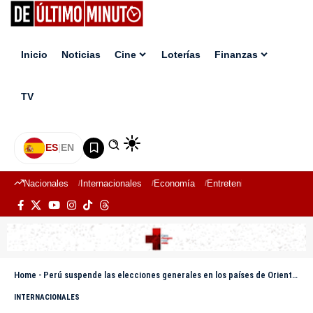
Inicio
Noticias
Cine
Loterías
Finanzas
TV
ES
|
EN
Nacionales
Internacionales
Economía
Entretenimiento
Deport
Home
-
Perú suspende las elecciones generales en los países de Oriente Medio por la «gravedad» del conflicto
INTERNACIONALES