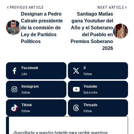
PREVIOUS ARTICLE
NEXT ARTICLE
Designan a Pedro
Santiago Matías
Catrain presidente
gana Youtuber del
de la comisión de
Año y el Soberano
Ley de Partidos
del Pueblo en
Políticos
Premios Soberano
2026
Facebook
X
Like
Follow
Instagram
Youtube
Follow
Subscribe
Tiktok
Threads
Follow
Follow
¡Suscríbete a nuestro boletín para recibir nuestros