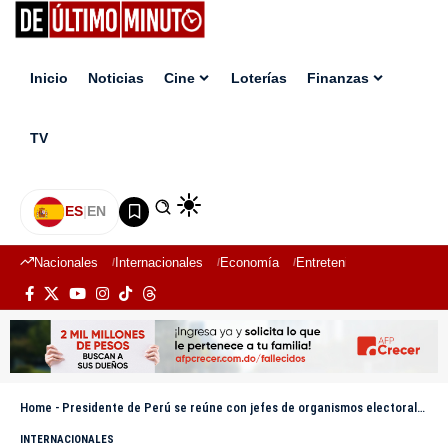
Inicio
Noticias
Cine
Loterías
Finanzas
TV
ES
|
EN
Nacionales
Internacionales
Economía
Entretenimiento
Deport
Home
-
Presidente de Perú se reúne con jefes de organismos electorales a seis meses de comicios
INTERNACIONALES