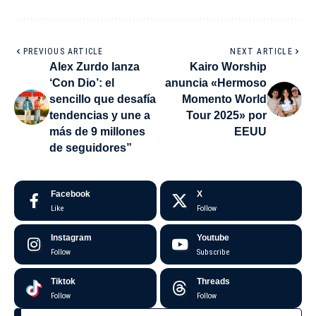
PREVIOUS ARTICLE
NEXT ARTICLE
Alex Zurdo lanza
Kairo Worship
‘Con Dio’: el
anuncia «Hermoso
sencillo que desafía
Momento World
tendencias y une a
Tour 2025» por
más de 9 millones
EEUU
de seguidores”
Facebook
X
Like
Follow
Instagram
Youtube
Follow
Subscribe
Tiktok
Threads
Follow
Follow