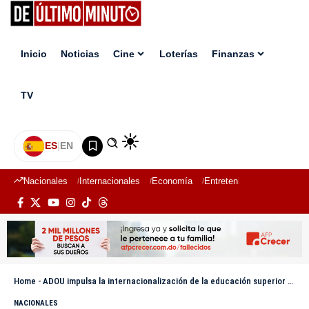
Inicio
Noticias
Cine
Loterías
Finanzas
TV
ES
|
EN
Nacionales
Internacionales
Economía
Entretenimiento
Deport
Home
-
ADOU impulsa la internacionalización de la educación superior dominicana con visita estratégica a China
NACIONALES