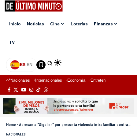
Inicio
Noticias
Cine
Loterías
Finanzas
TV
ES
|
EN
Nacionales
Internacionales
Economía
Entretenimiento
Deport
Home
-
Apresan a “Sigallen” por presunta violencia intrafamiliar contra su expareja en Verón-Punta Cana
NACIONALES