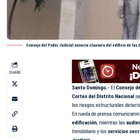
Consejo del Poder Judicial anuncia clausura del edificio de las 
SHARE
Santo Domingo.-
El
Consejo de
Cortes del Distrito Nacional
se
los riesgos estructurales detec
En rueda de prensa comunicaro
edificación
, mientras las
audie
Inmobiliario y los
servicios secr
Justicia
.