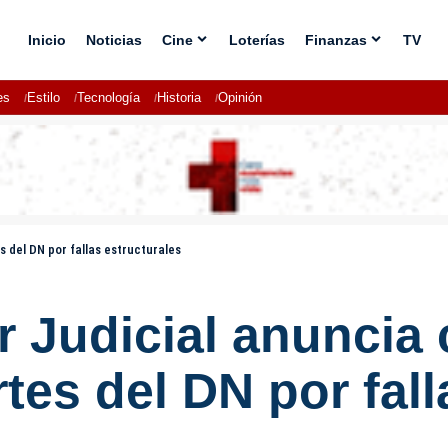
Inicio
Noticias
Cine
Loterías
Finanzas
TV
es
Estilo
Tecnología
Historia
Opinión
s del DN por fallas estructurales
 Judicial anuncia 
rtes del DN por fal