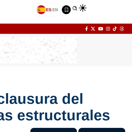
ES
|
EN
clausura del
las estructurales