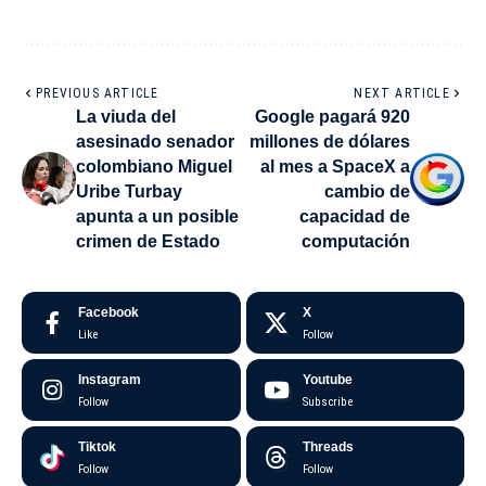
PREVIOUS ARTICLE
NEXT ARTICLE
La viuda del
Google pagará 920
asesinado senador
millones de dólares
colombiano Miguel
al mes a SpaceX a
Uribe Turbay
cambio de
apunta a un posible
capacidad de
crimen de Estado
computación
Facebook
X
Like
Follow
Instagram
Youtube
Follow
Subscribe
Tiktok
Threads
Follow
Follow