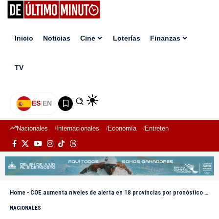
Inicio
Noticias
Cine
Loterías
Finanzas
TV
ES
|
EN
Nacionales
Internacionales
Economía
Entretenimiento
Deport
Home
-
COE aumenta niveles de alerta en 18 provincias por pronóstico de fuertes lluvias
NACIONALES