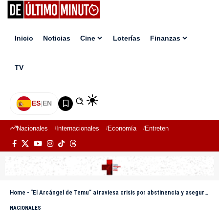
Inicio
Noticias
Cine
Loterías
Finanzas
TV
ES
|
EN
Nacionales
Internacionales
Economía
Entretenimiento
Deport
Home
-
“El Arcángel de Temu” atraviesa crisis por abstinencia y asegura que su sueño es conocer a Arcángel
NACIONALES